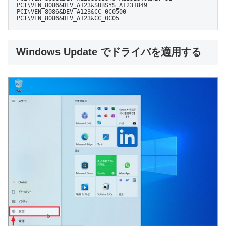
PCI\VEN_8086&DEV_A123&SUBSYS_A1231849

PCI\VEN_8086&DEV_A123&CC_0C0500

PCI\VEN_8086&DEV_A123&CC_0C05
Windows Update でドライバを適用する