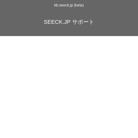
kb.seeck.jp (beta)
SEECK.JP サポート