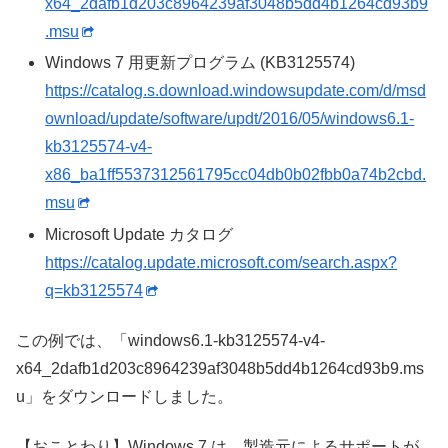
x64_2dafb1d203c8964239af3048b5dd4b1264cd93b9
.msu
Windows 7 用更新プログラム (KB3125574)
https://catalog.s.download.windowsupdate.com/d/msd
ownload/update/software/updt/2016/05/windows6.1-
kb3125574-v4-
x86_ba1ff5537312561795cc04db0b02fbb0a74b2cbd.
msu
Microsoft Update カタログ
https://catalog.update.microsoft.com/search.aspx?
q=kb3125574
この例では、「windows6.1-kb3125574-v4-
x64_2dafb1d203c8964239af3048b5dd4b1264cd93b9.ms
u」をダウンロードしました。
【おことわり】Windows 7 は、製造元によるサポートが