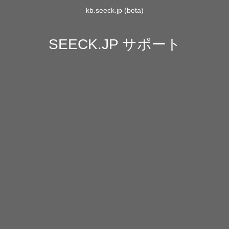
kb.seeck.jp (beta)
SEECK.JP サポート