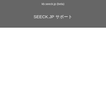
kb.seeck.jp (beta)
SEECK.JP サポート