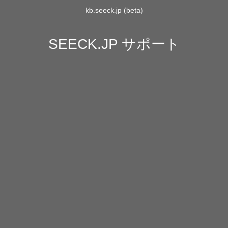
kb.seeck.jp (beta)
SEECK.JP サポート