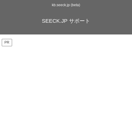
kb.seeck.jp (beta)
SEECK.JP サポート
PR