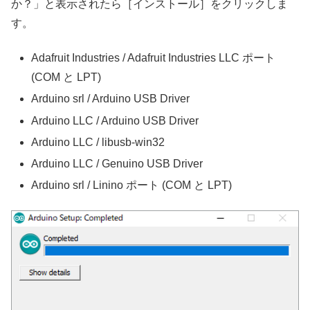
か？」と表示されたら［インストール］をクリックしま
す。
Adafruit Industries / Adafruit Industries LLC ポート
(COM と LPT)
Arduino srl / Arduino USB Driver
Arduino LLC / Arduino USB Driver
Arduino LLC / libusb-win32
Arduino LLC / Genuino USB Driver
Arduino srl / Linino ポート (COM と LPT)