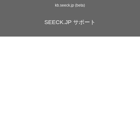
kb.seeck.jp (beta)
SEECK.JP サポート