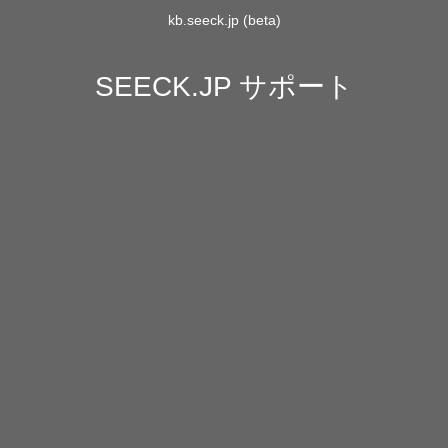
kb.seeck.jp (beta)
SEECK.JP サポート