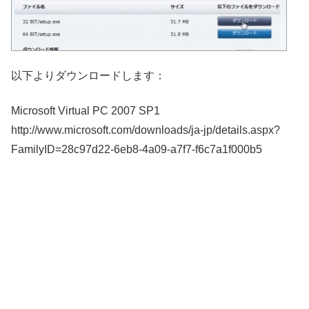
以下よりダウンロードします：
Microsoft Virtual PC 2007 SP1
http://www.microsoft.com/downloads/ja-jp/details.aspx?
FamilyID=28c97d22-6eb8-4a09-a7f7-f6c7a1f000b5