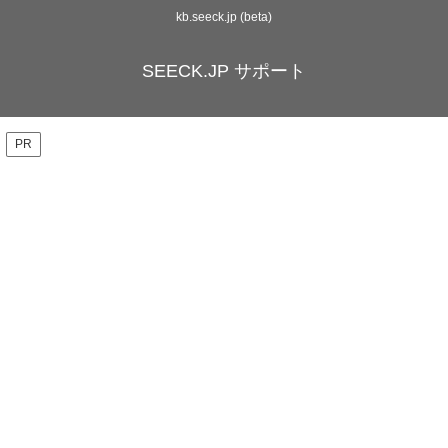
kb.seeck.jp (beta)
SEECK.JP サポート
PR