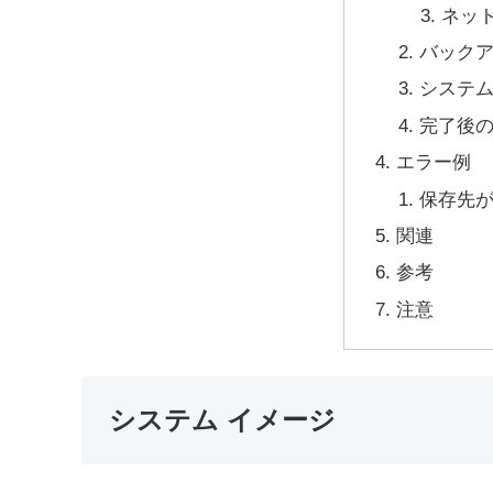
ネッ
バック
システ
完了後
エラー例
保存先
関連
参考
注意
システム イメージ