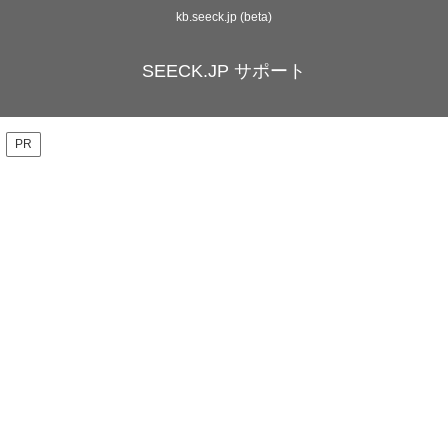
kb.seeck.jp (beta)
SEECK.JP サポート
PR