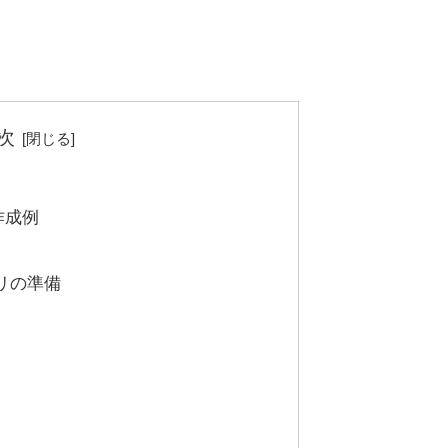
次
の作成例
リの準備