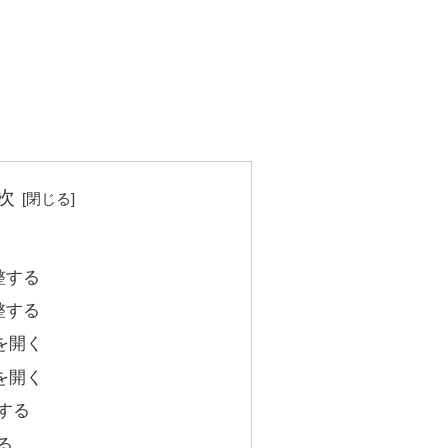
次
整する
整する
を開く
を開く
する
る