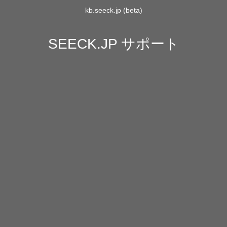
kb.seeck.jp (beta)
SEECK.JP サポート