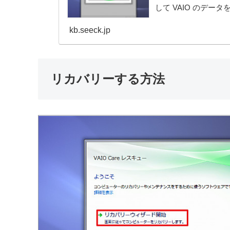
して VAIO のデー
kb.seeck.jp
リカバリーする方法