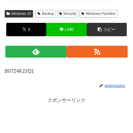
Windows 10
Backup
Security
Windows Function
X
LINE
コピー
B07Z4K22Q1
webmaster
スポンサーリンク